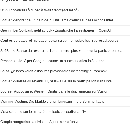
De gouden eeuw van Amerika?
USA-Les valeurs à suivre à Wall Street (actualisé)
SoftBank engrange un gain de 7,1 milliards d'euros sur ses actions Intel
Gewinn bei Softbank geht zurück - Zusätzliche Investitionen in OpenAI
Centros de datos: el mercado revisa su opinión sobre los hiperescaladores
SoftBank: Baisse du revenu au 1er trimestre, plus-value sur la participation dans Intel
Responsabile IA per Google assume un nuovo incarico in Alphabet
Bolsa: ¿cuánto valen estos tres proveedores de 'hosting' europeos?
SoftBank-Baisse du revenu T1, plus-value sur la participation dans Intel
Bourse : AppLovin et Western Digital dans le dur, rumeurs sur Vusion
Morning Meeting: Die Märkte gleiten langsam in die Sommerflaute
Meta se lance sur le marché des logiciels écrits par l'IA
Google réorganise sa division IA, des stars s'en vont