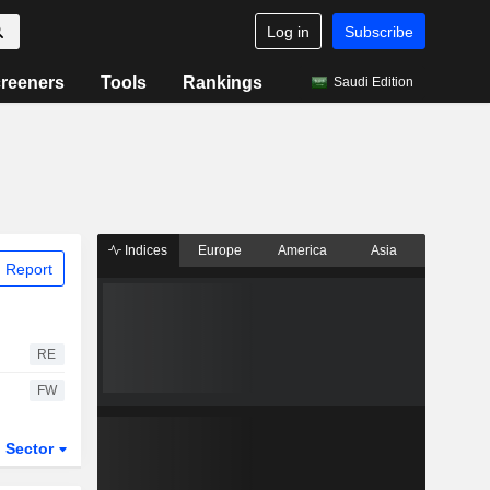
Log in
Subscribe
reeners
Tools
Rankings
Saudi Edition
Indices
Europe
America
Asia
 Report
RE
FW
Sector
ETFs