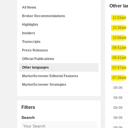
Other l
All News
Broker Recommendations
11:03am
Highlights
10:38am
Insiders
10:08am
Transcripts
09:41am
Press Releases
08:42am
Official Publications
Other languages
07:47am
MarketScreener Editorial Features
07:38am
MarketScreener Strategies
08-06
08-06
Filters
08-06
Search
08-06
08-06