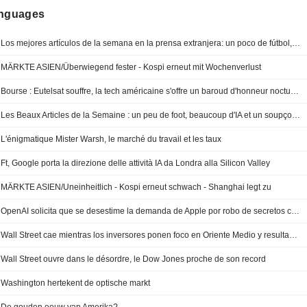
anguages
Los mejores artículos de la semana en la prensa extranjera: un poco de fútbol, mucha IA y una pizca de conspiración
MÄRKTE ASIEN/Überwiegend fester - Kospi erneut mit Wochenverlust
Bourse : Eutelsat souffre, la tech américaine s'offre un baroud d'honneur nocturne
Les Beaux Articles de la Semaine : un peu de foot, beaucoup d'IA et un soupçon de complotisme
L'énigmatique Mister Warsh, le marché du travail et les taux
Ft, Google porta la direzione delle attività IA da Londra alla Silicon Valley
MÄRKTE ASIEN/Uneinheitlich - Kospi erneut schwach - Shanghai legt zu
OpenAI solicita que se desestime la demanda de Apple por robo de secretos comerciales
Wall Street cae mientras los inversores ponen foco en Oriente Medio y resultados
Wall Street ouvre dans le désordre, le Dow Jones proche de son record
Washington hertekent de optische markt