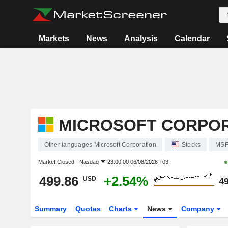
Markets
News
Analysis
Calendar
MICROSOFT CORPO
Other languages Microsoft Corporation
Stocks
MSF
Market Closed -
Nasdaq
23:00:00 06/08/2026 +03
499.86
+2.54%
USD
49
Summary
Quotes
Charts
News
Company