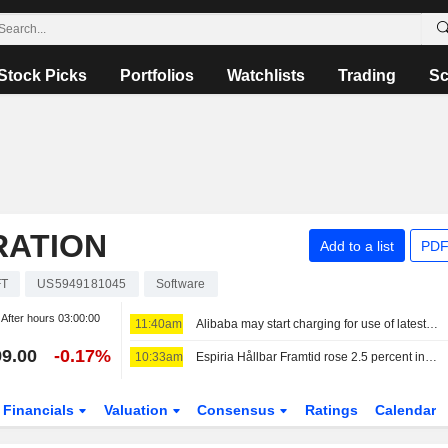
Stock Picks
Portfolios
Watchlists
Trading
Sc
RATION
Add to a list
PDF
T
US5949181045
Software
After hours
03:00:00
11:40am
Alibaba may start charging for use of latest AI model
9.00
-0.17%
10:33am
Espiria Hållbar Framtid rose 2.5 percent in July - cut holdings in Bristol Myers Squibb, Merck and Novo Nordisk
Financials
Valuation
Consensus
Ratings
Calendar